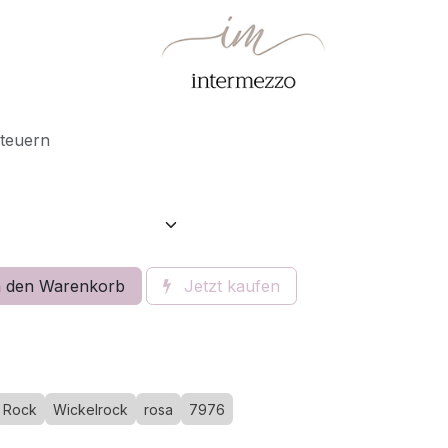
Steuern
 den Warenkorb
Jetzt kaufen
Rock
Wickelrock
rosa
7976