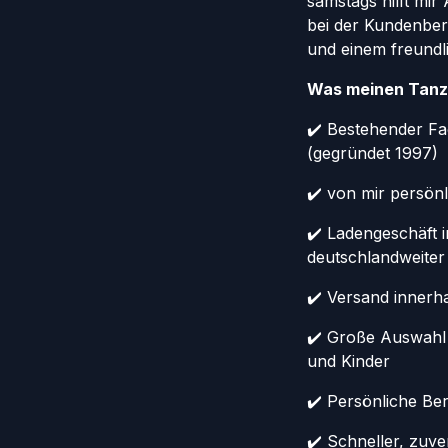
samstags hilft mi
bei der Kundenber
und einem freundl
Was meinen Tanz
✔️ Bestehender Fa
(gegründet 1997)
✔️ von mir persönl
✔️ Ladengeschäft 
deutschlandweiter
✔️ Versand innerh
✔️ Große Auswahl
und Kinder
✔️ Persönliche Ber
✔️ Schneller, zuv