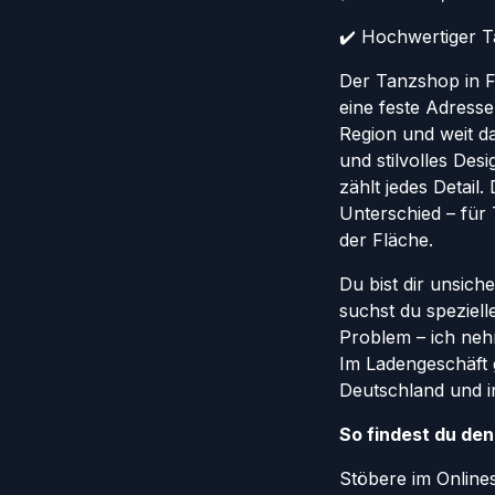
✔️ Hochwertiger Ta
Der Tanzshop in Fr
eine feste Adresse
Region und weit da
und stilvolles Des
zählt jedes Detail
Unterschied – für
der Fläche.
Du bist dir unsich
suchst du speziel
Problem – ich nehm
Im Ladengeschäft 
Deutschland und in
So findest du de
Stöbere im Onlin