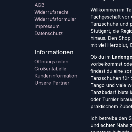
AGB
Willkommen im Ta
Widerrufsrecht
Fachgeschäft vor 
Widerrufsformular
Tanzschuhe und pr
Impressum
Stuttgart, die Re
Datenschutz
hinaus. Den Shop g
mit viel Herzblut,
Informationen
Ob du im
Ladenge
Öffnungszeiten
vorbeikommst oder
Größentabelle
findest du eine so
Kundeninformation
Tanzschuhen für St
Unsere Partner
Tango und viele w
Tanzbedarf biete ic
oder Turnier brauc
praktischem Zube
Ich betreibe den 
und echter Nähe 