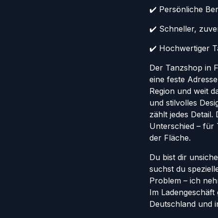
✔️ Persönliche Ber
✔️ Schneller, zuv
✔️ Hochwertiger Ta
Der Tanzshop in Fr
eine feste Adresse
Region und weit da
und stilvolles Des
zählt jedes Detail
Unterschied – für
der Fläche.
Du bist dir unsich
suchst du speziel
Problem – ich nehm
Im Ladengeschäft 
Deutschland und in