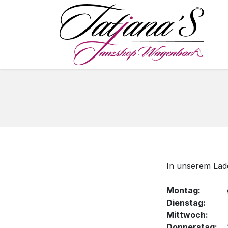
Skip to Content
S
In unserem Lade
Montag: ge
Dienstag: g
Mittwoch: g
Donnerstag: 1