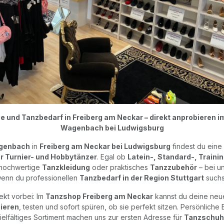
 und Tanzbedarf in Freiberg am Neckar – direkt anprobieren 
Wagenbach bei Ludwigsburg
genbach
in
Freiberg am Neckar bei Ludwigsburg
findest du eine
r Turnier- und Hobbytänzer
. Egal ob
Latein-, Standard-, Train
 hochwertige
Tanzkleidung
oder praktisches
Tanzzubehör
– bei un
enn du professionellen
Tanzbedarf in der Region Stuttgart
suchs
kt vorbei: Im
Tanzshop Freiberg am Neckar
kannst du deine ne
bieren
, testen und sofort spüren, ob sie perfekt sitzen. Persönliche
vielfältiges Sortiment machen uns zur ersten Adresse für
Tanzschuhe