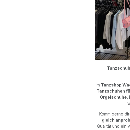
Tanzschuhe
Im
Tanzshop Wa
Tanzschuhen fü
Orgelschuhe
,
w
Komm gerne dire
gleich anpro
Qualität und ein 