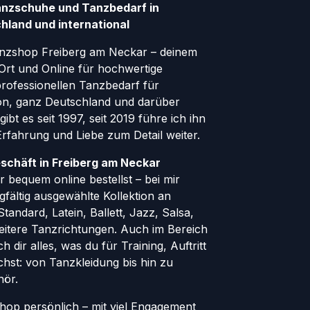
anzschuhe und Tanzbedarf in
hland und international
nzshop Freiberg am Neckar – deinem
Ort und Online für hochwertige
ofessionellen Tanzbedarf für
gion, ganz Deutschland und darüber
ibt es seit 1997, seit 2019 führe ich ihn
 Erfahrung und Liebe zum Detail weiter.
schäft in Freiberg am Neckar
 bequem online bestellst – bei mir
rgfältig ausgewählte Kollektion an
andard, Latein, Ballett, Jazz, Salsa,
eitere Tanzrichtungen. Auch im Bereich
h dir alles, was du für Training, Auftritt
hst: von Tanzkleidung bis hin zu
hör.
Shop persönlich – mit viel Engagement