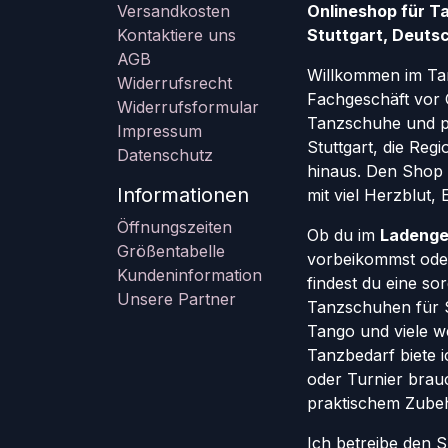
Versandkosten
Onlineshop für T
Kontaktiere uns
Stuttgart, Deutsc
AGB
Willkommen im Ta
Widerrufsrecht
Fachgeschäft vor 
Widerrufsformular
Tanzschuhe und pr
Impressum
Stuttgart, die Re
Datenschutz
hinaus. Den Shop g
Informationen
mit viel Herzblut,
Öffnungszeiten
Ob du im
Ladenge
Größentabelle
vorbeikommst oder
Kundeninformation
findest du eine so
Unsere Partner
Tanzschuhen für St
Tango und viele w
Tanzbedarf biete ic
oder Turnier brauc
praktischem Zube
Ich betreibe den 