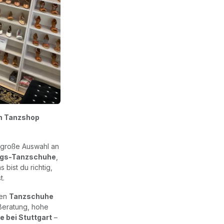
im Tanzshop
 große Auswahl an
ings-Tanzschuhe
,
s bist du richtig,
t.
uen
Tanzschuhe
 Beratung, hohe
 bei Stuttgart
–