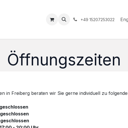
hop
Events
Hilfe
Appointment
Eng
+49 15207253022
Öffnungszeiten
n in Freiberg beraten wir Sie gerne individuell zu folgende
schlossen
eschlossen
eschlossen
7:00 - 20:00 Uhr