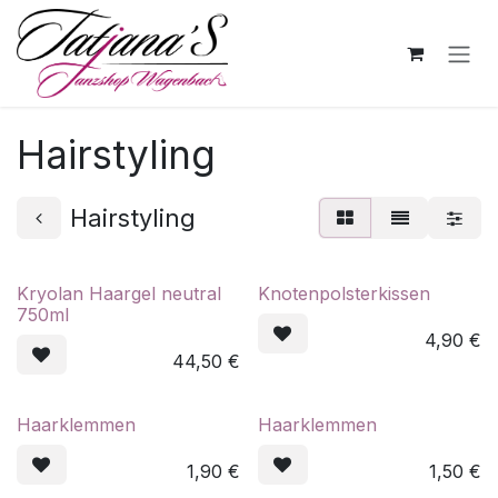
Zum Inhalt springen
Hairstyling
Hairstyling
Kryolan Haargel neutral
Knotenpolsterkissen
750ml
4,90
€
44,50
€
Haarklemmen
Haarklemmen
1,90
€
1,50
€