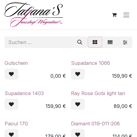
Zum Inhalt springen
Gutschein
Supadance 1066
0,00
€
159,90
€
Supadance 1403
Ray Rose Gobi light tan
159,90
€
89,00
€
Paoul 170
Diamant 019-011-208
179,00
€
114,00
€