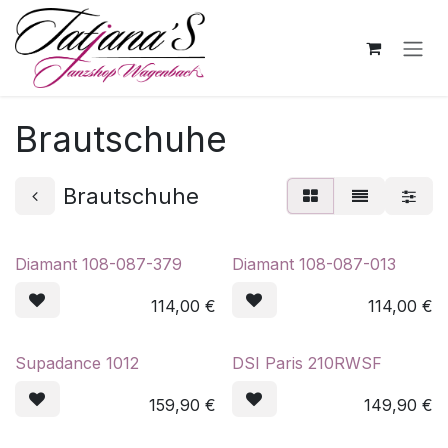
Zum Inhalt springen
Brautschuhe
Brautschuhe
Diamant 108-087-379
Diamant 108-087-013
114,00
€
114,00
€
Supadance 1012
DSI Paris 210RWSF
159,90
€
149,90
€